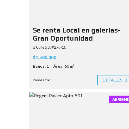
Se renta Local en galerias-
Gran Oportunidad
Calle 53a#27a-10
$1.500.000
Baños:
1
Área:
60 m²
DETALLES
2 años atrás
ARRIEN