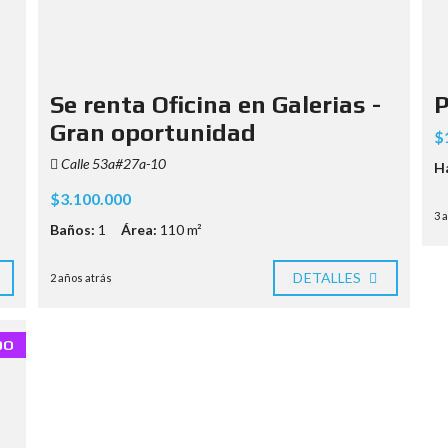
Se renta Oficina en Galerias -
P
Gran oportunidad
$
Calle 53a#27a-10
H
$3.100.000
3 
Baños:
1
Área:
110 m²
DETALLES
2 años atrás
DO