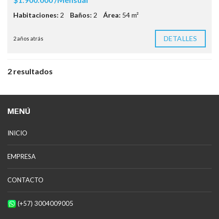
Habitaciones:
2
Baños:
2
Área:
54 m²
DETALLES
2 años atrás
2 resultados
MENÚ
INICIO
EMPRESA
CONTACTO
(+57) 3004009005