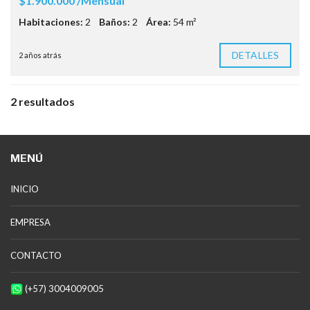
$1.900.000 /Mensual
Habitaciones:
2
Baños:
2
Área:
54 m²
DETALLES
2 años atrás
2 resultados
MENÚ
INICIO
EMPRESA
CONTACTO
(+57) 3004009005